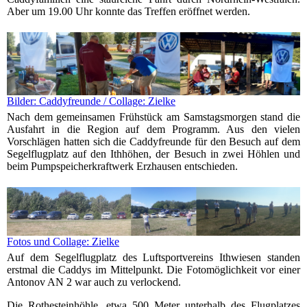
Aber um 19.00 Uhr konnte das Treffen eröffnet werden.
Bilder: Caddyfreunde / Collage: Zielke
Nach dem gemeinsamen Frühstück am Samstagsmorgen stand die
Ausfahrt in die Region auf dem Programm. Aus den vielen
Vorschlägen hatten sich die Caddyfreunde für den Besuch auf dem
Segelflugplatz auf den Ithhöhen, der Besuch in zwei Höhlen und
beim Pumpspeicherkraftwerk Erzhausen entschieden.
Fotos und Collage: Zielke
Auf dem Segelflugplatz des Luftsportvereins Ithwiesen standen
erstmal die Caddys im Mittelpunkt. Die Fotomöglichkeit vor einer
Antonov AN 2 war auch zu verlockend.
Die Rothesteinhöhle, etwa 500 Meter unterhalb des Flugplatzes