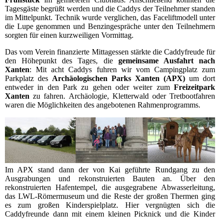
Tagesgäste begrüßt werden und die Caddys der Teilnehmer standen
im Mittelpunkt. Technik wurde verglichen, das Faceliftmodell unter
die Lupe genommen und Benzingespräche unter den Teilnehmern
sorgten für einen kurzweiligen Vormittag.
Das vom Verein finanzierte Mittagessen stärkte die Caddyfreude für
den Höhepunkt des Tages, die
gemeinsame Ausfahrt nach
Xanten
: Mit acht Caddys fuhren wir vom Campingplatz zum
Parkplatz des
Archäologischen Parks Xanten (APX)
um dort
entweder in den Park zu gehen oder weiter zum
Freizeitpark
Xanten
zu fahren. Archäologie, Kletterwald oder Tretbootfahren
waren die Möglichkeiten des angebotenen Rahmenprogramms.
Im APX stand dann der von Kai geführte Rundgang zu den
Ausgrabungen und rekonstruierten Bauten an. Über den
rekonstruierten Hafentempel, die ausgegrabene Abwasserleitung,
das LWL-Römermuseum und die Reste der großen Thermen ging
es zum großen Kinderspielplatz. Hier vergnügten sich die
Caddyfreunde dann mit einem kleinen Picknick und die Kinder