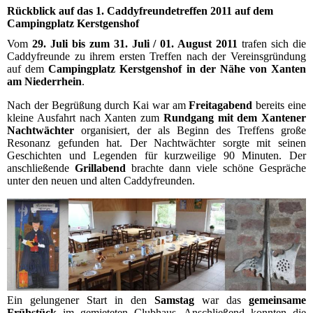
Rückblick auf das 1. Caddyfreundetreffen 2011 auf dem
Campingplatz Kerstgenshof
Vom
29. Juli bis zum 31. Juli / 01. August 2011
trafen sich die
Caddyfreunde zu ihrem ersten Treffen nach der Vereinsgründung
auf dem
Campingplatz Kerstgenshof in der Nähe von Xanten
am Niederrhein
.
Nach der Begrüßung durch Kai war am
Freitagabend
bereits eine
kleine Ausfahrt nach Xanten zum
Rundgang mit dem Xantener
Nachtwächter
organisiert, der als Beginn des Treffens große
Resonanz gefunden hat. Der Nachtwächter sorgte mit seinen
Geschichten und Legenden für kurzweilige 90 Minuten. Der
anschließende
Grillabend
brachte dann viele schöne Gespräche
unter den neuen und alten Caddyfreunden.
Ein gelungener Start in den
Samstag
war das
gemeinsame
Frühstück
im gemieteten Clubhaus. Anschließend konnten die