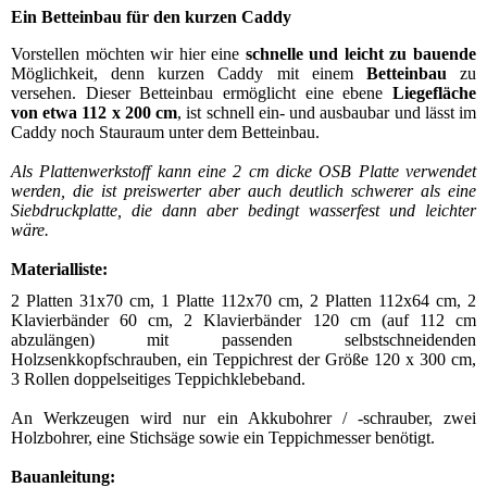
Ein Betteinbau für den kurzen Caddy
Vorstellen möchten wir hier eine
schnelle und leicht zu bauende
Möglichkeit, denn kurzen Caddy mit einem
Betteinbau
zu
versehen. Dieser Betteinbau ermöglicht eine ebene
Liegefläche
von etwa 112 x 200 cm
, ist schnell ein- und ausbaubar und lässt im
Caddy noch Stauraum unter dem Betteinbau.
Als Plattenwerkstoff kann eine 2 cm dicke OSB Platte verwendet
werden, die ist
preiswerter aber auch deutlich schwerer als eine
Siebdruckplatte, die dann aber
bedingt wasserfest und leichter
wäre.
Materialliste:
2 Platten 31x70 cm, 1 Platte 112x70 cm, 2 Platten 112x64 cm, 2
Klavierbänder
60 cm, 2 Klavierbänder 120 cm (auf 112 cm
abzulängen) mit passenden
selbstschneidenden
Holzsenkkopfschrauben, ein Teppichrest der Größe 120 x
300 cm,
3 Rollen doppelseitiges Teppichklebeband.
An Werkzeugen wird nur ein Akkubohrer / -schrauber, zwei
Holzbohrer, eine
Stichsäge sowie ein Teppichmesser benötigt.
Bauanleitung: