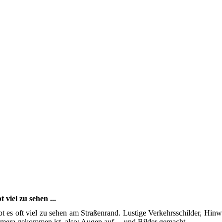
 viel zu sehen ...
 es oft viel zu sehen am Straßenrand. Lustige Verkehrsschilder, Hin
amera gekommen ist, also: Augen auf ... und Bilder gemacht.