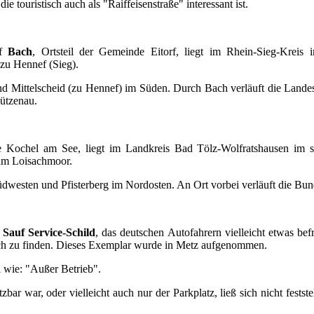
e touristisch auch als "Raiffeisenstraße" interessant ist.
rf
Bach
, Ortsteil der Gemeinde Eitorf, liegt im Rhein-Sieg-Kreis 
 zu Hennef (Sieg).
d Mittelscheid (zu Hennef) im Süden. Durch Bach verläuft die Lande
ützenau.
de Kochel am See, liegt im Landkreis Bad Tölz-Wolfratshausen im s
 am Loisachmoor.
westen und Pfisterberg im Nordosten. An Ort vorbei verläuft die Bun
n
Sauf Service-Schild
, das deutschen Autofahrern vielleicht etwas b
eich zu finden. Dieses Exemplar wurde in Metz aufgenommen.
el wie: "Außer Betrieb".
bar war, oder vielleicht auch nur der Parkplatz, ließ sich nicht festst