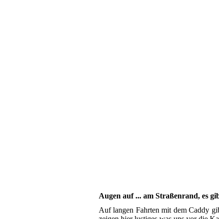
Augen auf ... am Straßenrand, es gibt
Auf langen Fahrten mit dem Caddy gibt
zeigen hier lustiges was uns vor die K